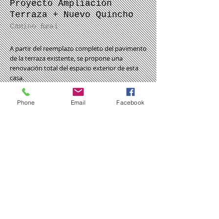
Proyecto Ampliación
Terraza + Nuevo Quincho
Camino Real
A partir del reemplazo
completo del pavimento
de la terraza existente, se propone una
renovación total del espacio exterior de esta
casa.
Con la construcción pulcra y pasiva de muretes
de hormigón visto, se disponen mesones de
Phone
Email
Facebook
cubierta en madera natural para que, junto a la
proyección de un nuevo bloque para la parrilla,
se pueda crear un ambiente familiar dinámico
y útil para toda época del año.
Elementos como celosías de coihue, vigas de
roble bajo cubiertas para apoyar los pies, o la
nueva pérgola íntegramente hecha de madera
que se proyecta en la extensión de la terraza, le
dan al espacio exterior el sello exclusivo DVeta.